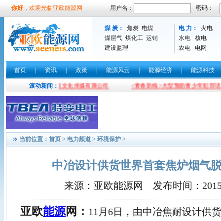
你好
，欢迎光临亚欧能源网
用户名：
密码：
煤 炭：
焦炭
电煤
电 力：
火电
煤层气
煤化工
运销
水电
核电
建设监理
农电
电网
首页
|
资讯
|
政策
|
能源风云
|
能源经济
|
能源科技
工
北京泛能文化传媒有限公司
滚动新闻：
<青春防线>大型预防青少年犯罪话剧
当前位置：
首页
>
电力频道
>
环境保护
>
中冶设计供货世界首套焦炉烟气
来源：亚欧能源网 发布时间：2015-11-1
亚欧
能源
网：
11月6日，由中冶焦耐设计供