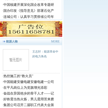
·
中国核建开展深化国企改革专题研
·
国办印发《指导意见》部署石化产
·
连城公司：认真学习贯彻省公司年
能源人物
MORE
王志轩：能源革命中
的电力角色
·
热控施工的“救火员”
·
中国能建安徽电建安徽电建一公司
·
在平凡岗位上为党旗增光添彩
·
奋战在异国他乡的骨干人才——记
·
好铁需当热火炼，男儿需用苦来磨
·
集团公司召开二届职工代表大会第