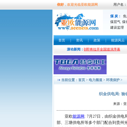
你好
，欢迎光临亚欧能源网
用户名：
煤 炭：
焦
煤层气
煤
建设监理
首页
|
资讯
|
政策
|
能源风云
公司
<青春防线>大型预防青少年犯罪话剧即将拉开全国巡演序幕
滚动新闻：
央
当前位置：
首页
>
电力频道
>
环境保护
>
织金供电局: 
来源：亚欧
亚欧
能源网
:
7月27日，由织金供
部、三塘供电所等多个部门配合到贵州