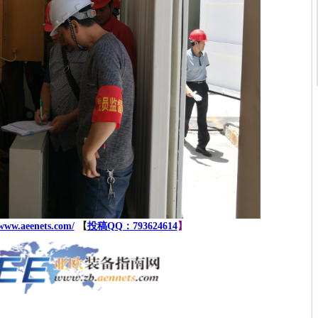
/www.aeenets.com/
【
投稿QQ：793624614
】