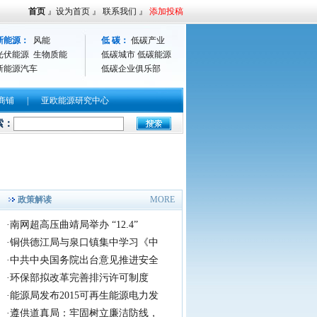
首页
』
设为首页
』
联系我们
』
添加投稿
新能源：
风能
低 碳：
低碳产业
光伏能源
生物质能
低碳城市
低碳能源
新能源汽车
低碳企业俱乐部
商铺
|
亚欧能源研究中心
首届好声音茶文化节
索：
政策解读
MORE
·
南网超高压曲靖局举办 “12.4”
·
铜供德江局与泉口镇集中学习《中
·
中共中央国务院出台意见推进安全
·
环保部拟改革完善排污许可制度
·
能源局发布2015可再生能源电力发
·
遵供道真局：牢固树立廉洁防线，