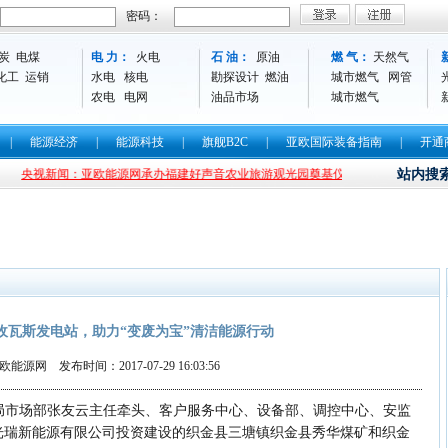
密码：
炭
电煤
电 力：
火电
石 油：
原油
燃 气：
天然气
化工
运销
水电
核电
勘探设计
燃油
城市燃气
网管
农电
电网
油品市场
城市燃气
|
能源经济
|
能源科技
|
旗舰B2C
|
亚欧国际装备指南
|
开通
视新闻：亚欧能源网承办福建好声音农业旅游观光园奠基仪式
亚欧能源网承办
站内搜
验收瓦斯发电站，助力“变废为宝”清洁能源行动
能源网 发布时间：2017-07-29 16:03:56
电局市场部张友云主任牵头、客户服务中心、设备部、调控中心、安监
光瑞新能源有限公司投资建设的织金县三塘镇织金县秀华煤矿和织金