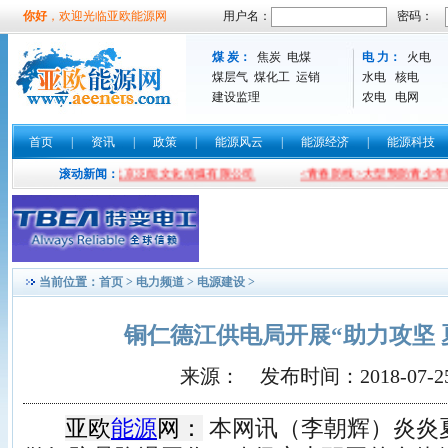
你好
，欢迎光临亚欧能源网
用户名：
密码：
煤 炭：
焦炭
电煤
电 力：
火电
煤层气
煤化工
运销
水电
核电
建设监理
农电
电网
首页
|
资讯
|
政策
|
能源风云
|
能源经济
|
能源科技
勉励职工
滚动新闻：
北京泛能文化传媒有限公司
<青春防线>大型预防青少年犯
当前位置：
首页
>
电力频道
>
电源建设
>
铜仁德江供电局开展“助力攻坚 
来源： 发布时间：2018-07-25 1
亚欧
能源
网：
本网讯（李朝辉）炎炎