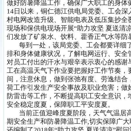
做好防暑降温工作，确保广大职工的身体
14日以来，铜仁德江供电局党委、工会深
村电网改造升级、智能电表及低压集抄全
现场和保供电现场开展“助力攻坚 夏送清
们发放了矿泉水、饮料、藿香正气水等防
每到一处，该局党委、工会都要详细了
排和身体健康状况，了解电网运行、安全
对员工付出的汗水与艰辛表示衷心的感谢
工在高温天气下作业要把握好工作节奏，
间，注意休息，做到张弛有度、劳逸结合
荷工作引发生产安全事故及职业危害；做
防雷击等工作，不断提高职工安全意识，
安全稳定度夏，保障职工平安度夏。
当前正值迎峰度夏阶段，天气气温居高
期安全生产和防暑降温工作,切实保障广
还编制了2018年“助力攻坚 夏送清凉”慰