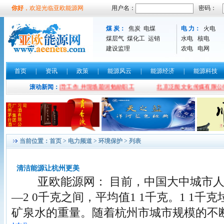
你好
，欢迎光临亚欧能源网
用户名：
密码：
煤 炭：
焦炭
电煤
电 力：
火电
煤层气
煤化工
运销
水电
核电
建设监理
农电
电网
首页
|
资讯
|
政策
|
能源风云
|
能源经济
|
能源科技
光临亚欧能源网指导工作 并现场题词勉励职工
滚动新闻：
北京泛能文化传媒有限公司
当前位置：
首页
>
电力频道
>
环境保护
> 列表
清洁能源让杭州更美
亚欧能源网： 目前，中国大中城市人均
—2 0千克之间，平均值1 1千克。1 1千
矿泉水的重量。随着杭州市城市规模的不