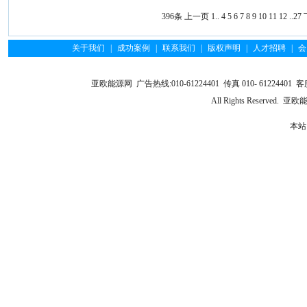
396条
上一页
1
..
4
5
6
7
8
9
10
11
12
..
27
关于我们
|
成功案例
|
联系我们
|
版权声明
|
人才招聘
|
会
亚欧能源网 广告热线:010-61224401 传真 010- 61224401 客服
All Rights Reserve
本站