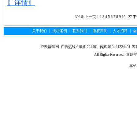
〖详情〗
396条
上一页
1
2
3
4
5
6
7
8
9
10
..
27
下
关于我们
|
成功案例
|
联系我们
|
版权声明
|
人才招聘
|
会
亚欧能源网 广告热线:010-61224401 传真 010- 61224401 客服
All Rights Reserve
本站