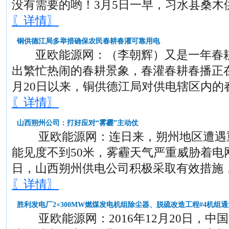
没有需要的哟！3月5日一早，习水县桑木
〖详情〗
铜供德江局多举措确保农民春耕春灌可靠用电
亚欧能源网：（李朝辉）又是一年春耕
出繁忙热闹的春耕景象，春灌春耕春播正
月20日以来，铜供德江局对供电辖区内的
〖详情〗
山西朔州公司：打好应对“雾霾”主动仗
亚欧能源网：连日来，朔州地区遭遇重
能见度不到50米，雾霾天气严重威胁着电
日，山西朔州供电公司积极采取有效措施
〖详情〗
胜利发电厂2×300MW燃煤发电机组除尘器、脱硫改造工程#4机组通
亚欧能源网：2016年12月20日，中