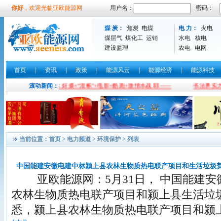
你好
，欢迎光临亚欧能源网
用户名：
密码：
煤 炭：
焦炭
电煤
电 力：
火电
煤层气
煤化工
运销
水电
核电
建设监理
农电
电网
首页
|
资讯
|
政策
|
能源风云
|
能源经济
|
能源科技
宾石城山嗨翻天：好摄+“混帐”+电影+酷跑+激情水战 耶——
滚动新闻：
书法界实力派书
当前位置：
首页
>
电力频道
>
环境保护
> 列表
中国能建安徽电建中标颍上县农林生物质热电联产项目和生活垃圾
亚欧能源网：5月31日， 中国能建安
农林生物质热电联产项目和颍上县生活垃
悉，颍上县农林生物质热电联产项目和颍