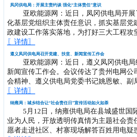
凤冈供电局：开展主责约谈 强化“主体责任”意识
亚欧能源网：近日，凤冈供电局开展了2
化基层党组织主体责任意识，抓实基层党
政建设工作落实落地，为打好三大工程攻
〖详情〗
遵义凤冈供电局召开党建、扶贫、新闻宣传工作会
亚欧能源网：近日，遵义凤冈供电局组
新闻宣传工作会。会议传达了贵州电网公
会精神、遵义供电局党委书记姚恩敏、副局
〖详情〗
纳雍局：城乡结合让“社会责任日”宣传活动如火如荼
5月12日，纳雍供电局在县城盛世国
业为人民，开放透明传真情为主题社会责
愿者走进社区、村寨现场解答百姓用电疑