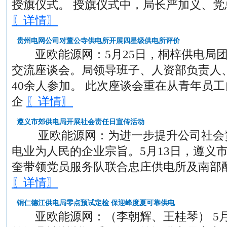
授旗仪式。 授旗仪式中，局长严加义、
〖详情〗
贵州电网公司对董公寺供电所开展四星级供电所评价
亚欧能源网：5月25日，桐梓供电局团
交流座谈会。局领导班子、人资部负责人、20
40余人参加。 此次座谈会重在从青年员
企
〖详情〗
遵义市郊供电局开展社会责任日宣传活动
亚欧能源网：为进一步提升公司社会责
电业为人民的企业宗旨。5月13日，遵义
奎带领党员服务队联合忠庄供电所及南部
〖详情〗
铜仁德江供电局零点预试定检 保迎峰度夏可靠供电
亚欧能源网：（李朝辉、王桂琴） 5月